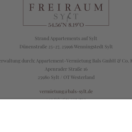
Strand Appartements auf Sylt
Dünenstraße 25-27, 25996 Wenningstedt Sylt
erwaltung durch: Appartement-Vermietung Bals GmbH & Co. 
Apenrader Straße 16
25980 Sylt / OT Westerland
vermietung@bals-sylt.de
+49 (0) 4651 9954710